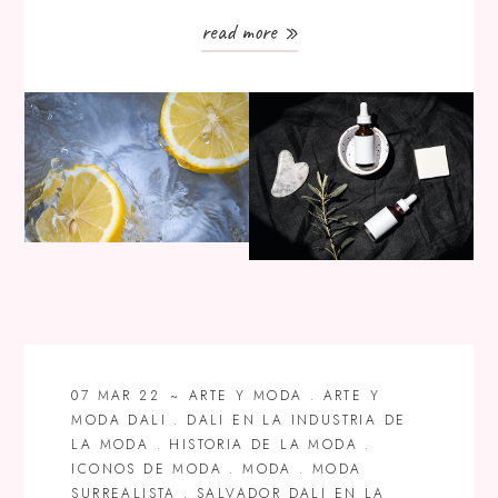
read more »
07 MAR 22
ARTE Y MODA
.
ARTE Y
MODA DALI
.
DALI EN LA INDUSTRIA DE
LA MODA
.
HISTORIA DE LA MODA
.
ICONOS DE MODA
.
MODA
.
MODA
SURREALISTA
.
SALVADOR DALI EN LA