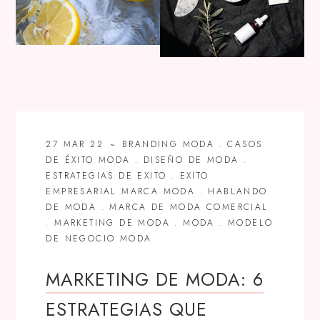
27 MAR 22
BRANDING MODA
.
CASOS
DE ÉXITO MODA
.
DISEÑO DE MODA
.
ESTRATEGIAS DE EXITO
.
EXITO
EMPRESARIAL MARCA MODA
.
HABLANDO
DE MODA
.
MARCA DE MODA COMERCIAL
.
MARKETING DE MODA
.
MODA
.
MODELO
DE NEGOCIO MODA
MARKETING DE MODA: 6
ESTRATEGIAS QUE